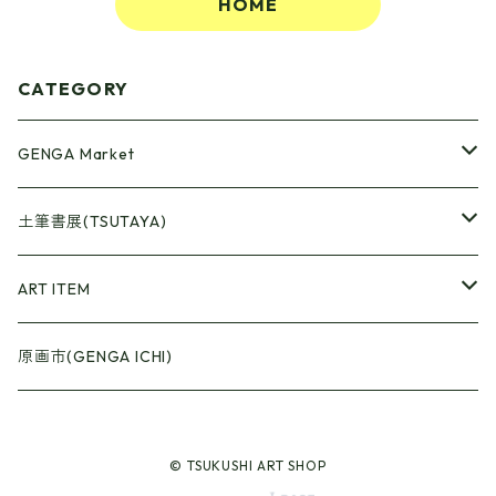
HOME
CATEGORY
GENGA Market
●Artrooming Market
土筆書展(TSUTAYA)
【Artrooming Shop】
●原画廊+Artrooming Shop
画収集
ART ITEM
【10】
●ONEW Painters Market
●Book Cover
原画市(GENGA ICHI)
【11】
【BEST】
●Gister
© TSUKUSHI ART SHOP
【12】
【Exhibition 15】
【Selection】
●Calendar