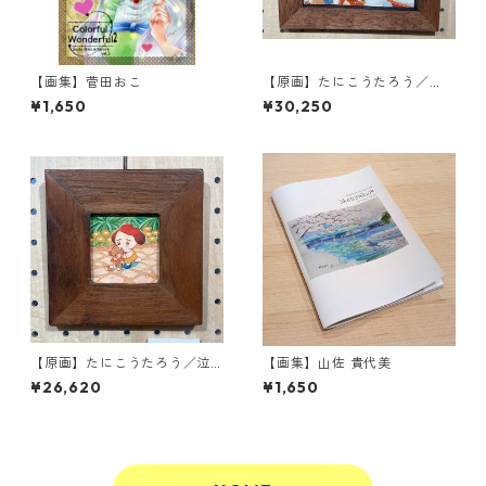
【画集】菅田おこ
【原画】たにこうたろう／
『今年も雪すごいね〜』
¥1,650
¥30,250
【原画】たにこうたろう／泣
【画集】山佐 貴代美
かないで
¥26,620
¥1,650