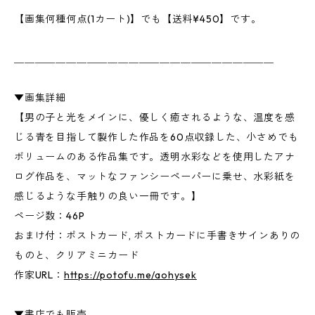
【画集何種何点(1カート)】でも【送料¥450】です。
＿＿＿＿＿＿＿＿＿＿＿＿＿＿＿＿＿＿＿＿＿＿＿＿＿
▼画集詳細
【男の子と光をメインに、優しく癒されるような、温度を感
じる青を目指して製作した作品を60点収録した、小さめでも
ボリュームのある作品集です。透明水彩などを使用したアナ
ログ作品を、マットなファンシーペーパーに乗せ、水彩紙を
感じるような手触りの良い一冊です。】
ページ数：46P
おまけ付：ポストカード, ポストカードに手書きサインありの
ものと、クリアミニカード
作家URL：
https://potofu.me/aohysek
▼書店でも販売