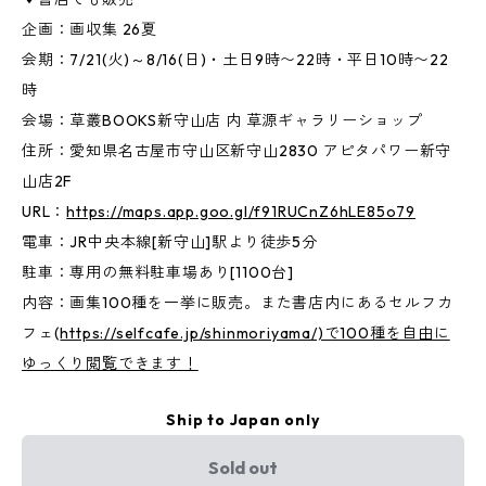
企画：画収集 26夏
会期：7/21(火)～8/16(日)・土日9時〜22時・平日10時〜22
時
会場：草叢BOOKS新守山店 内 草源ギャラリーショップ
住所：愛知県名古屋市守山区新守山2830 アピタパワー新守
山店2F
URL：
https://maps.app.goo.gl/f91RUCnZ6hLE85o79
電車：JR中央本線[新守山]駅より徒歩5分
駐車：専用の無料駐車場あり[1100台]
内容：画集100種を一挙に販売。また書店内にあるセルフカ
フェ(
https://selfcafe.jp/shinmoriyama/)で100種を自由に
ゆっくり閲覧できます！
Ship to Japan only
Sold out