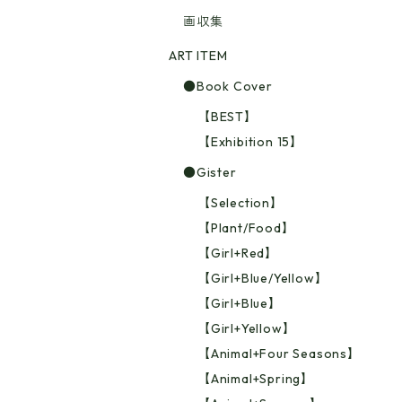
画収集
ART ITEM
●Book Cover
【BEST】
【Exhibition 15】
●Gister
【Selection】
【Plant/Food】
【Girl+Red】
【Girl+Blue/Yellow】
【Girl+Blue】
【Girl+Yellow】
【Animal+Four Seasons】
【Animal+Spring】