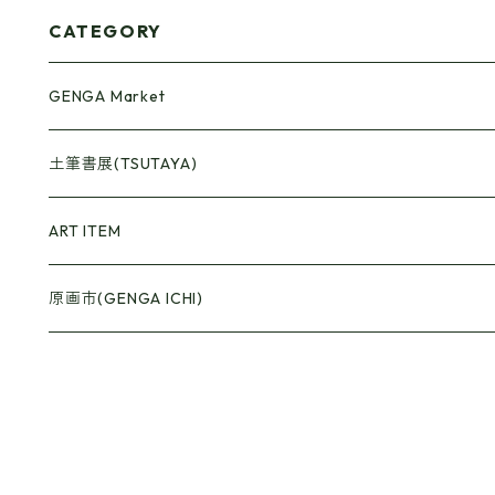
CATEGORY
GENGA Market
●Artrooming Market
土筆書展(TSUTAYA)
【Artrooming Shop】
●原画廊+Artrooming Shop
画収集
ART ITEM
【10】
●ONEW Painters Market
●Book Cover
原画市(GENGA ICHI)
【11】
【BEST】
●Gister
【12】
【Exhibition 15】
【Selection】
●Calendar
【13】
【Plant/Food】