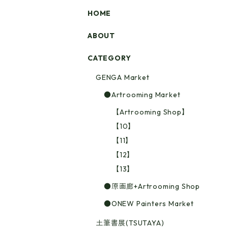
HOME
ABOUT
CATEGORY
GENGA Market
●Artrooming Market
【Artrooming Shop】
【10】
【11】
【12】
【13】
●原画廊+Artrooming Shop
●ONEW Painters Market
土筆書展(TSUTAYA)