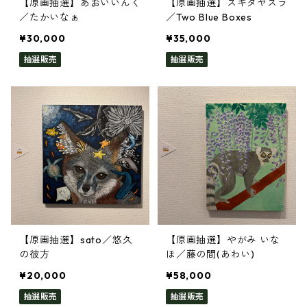
【原画抽選】あおいいんく
【原画抽選】スギタヤスラ
／たかいなぁ
／Two Blue Boxes
¥30,000
¥35,000
抽選販売
抽選販売
【原画抽選】sato／悠久
【原画抽選】やがみ いな
の彼方
ほ／藤の間(あわい)
¥20,000
¥58,000
抽選販売
抽選販売