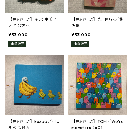
【原画抽選】関水 由美子
【原画抽選】永田桃花／桃
／光の方へ
火風
¥33,000
¥33,000
抽選販売
抽選販売
【原画抽選】kazoo／バヒ
【原画抽選】TOM／We're
ルのお散歩
monsters 2601