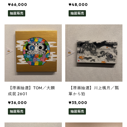
¥66,000
¥48,000
抽選販売
抽選販売
【原画抽選】TOM／大願
【原画抽選】川上楓月／瓢
成就 2601
箪から狛
¥36,000
¥35,000
抽選販売
抽選販売