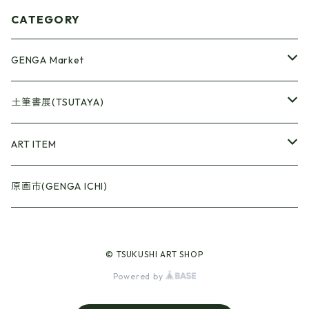
CATEGORY
GENGA Market
●Artrooming Market
土筆書展(TSUTAYA)
【Artrooming Shop】
●原画廊+Artrooming Shop
画収集
ART ITEM
【10】
●ONEW Painters Market
●Book Cover
原画市(GENGA ICHI)
【11】
【BEST】
●Gister
© TSUKUSHI ART SHOP
【12】
【Exhibition 15】
【Selection】
●Calendar
Powered by
【13】
【Plant/Food】