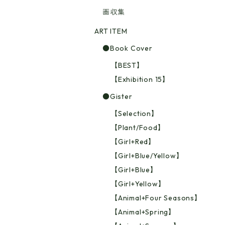
画収集
ART ITEM
●Book Cover
【BEST】
【Exhibition 15】
●Gister
【Selection】
【Plant/Food】
【Girl+Red】
【Girl+Blue/Yellow】
【Girl+Blue】
【Girl+Yellow】
【Animal+Four Seasons】
【Animal+Spring】