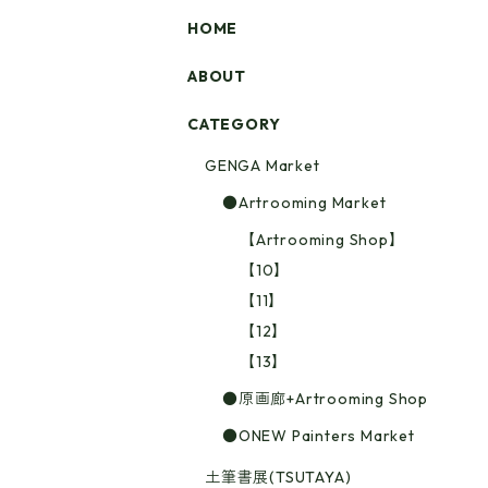
HOME
ABOUT
CATEGORY
GENGA Market
●Artrooming Market
【Artrooming Shop】
【10】
【11】
【12】
【13】
●原画廊+Artrooming Shop
●ONEW Painters Market
土筆書展(TSUTAYA)