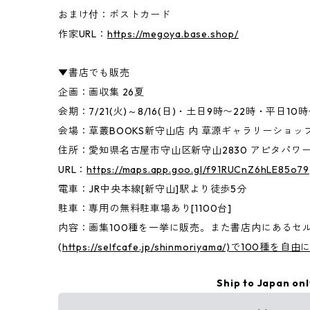
おまけ付：ポストカード
作家URL：
https://megoya.base.shop/
▼書店でも販売
企画：画収集 26夏
会期：7/21(火)～8/16(日)・土日9時〜22時・平日10
会場：草叢BOOKS新守山店 内 草源ギャラリーショッ
住所：愛知県名古屋市守山区新守山2830 アピタパワー
URL：
https://maps.app.goo.gl/f91RUCnZ6hLE85o79
電車：JR中央本線[新守山]駅より徒歩5分
駐車：専用の無料駐車場あり[1100台]
内容：画集100種を一挙に販売。また書店内にあるセ
(
https://selfcafe.jp/shinmoriyama/)で10
Ship to Japan onl