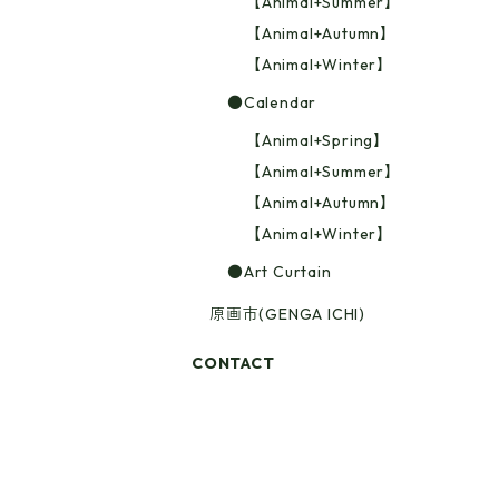
【Animal+Summer】
【Animal+Autumn】
【Animal+Winter】
●Calendar
【Animal+Spring】
【Animal+Summer】
【Animal+Autumn】
【Animal+Winter】
●Art Curtain
原画市(GENGA ICHI)
CONTACT