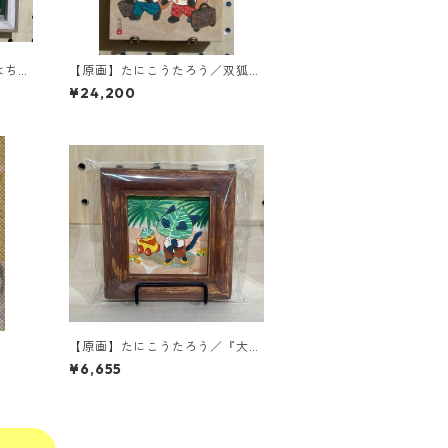
はちみ
【原画】たにこうたろう／双狐漫
歩旅-お団子-
¥24,200
【原画】たにこうたろう／『大き
な葉っぱ！』
¥6,655