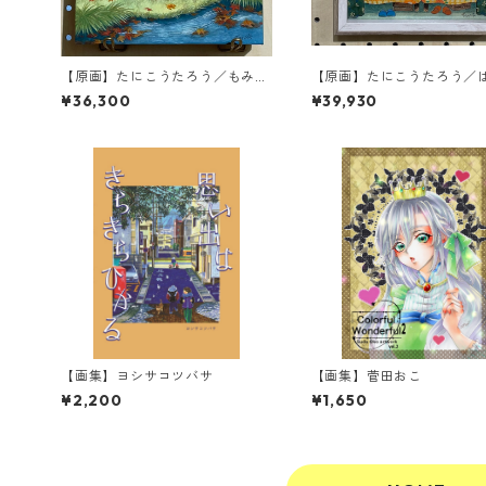
【原画】たにこうたろう／もみじ
【原画】たにこうたろう／
のしおり
つの魔法
¥36,300
¥39,930
【画集】ヨシサコツバサ
【画集】菅田おこ
¥2,200
¥1,650