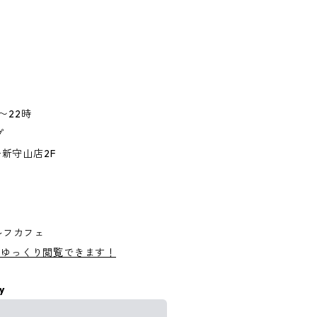
時〜22時
プ
新守山店2F
ルフカフェ
0種を自由にゆっくり閲覧できます！
y