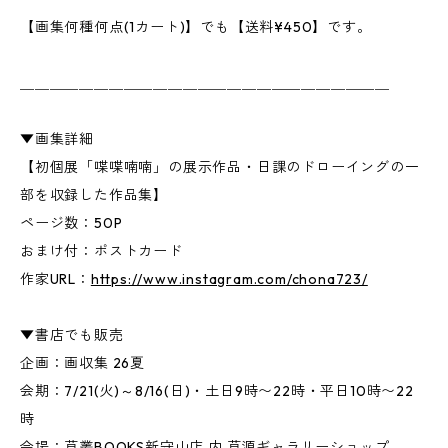
【画集何種何点(1カート)】でも【送料¥450】です。
＿＿＿＿＿＿＿＿＿＿＿＿＿＿＿＿＿＿＿＿＿＿＿＿＿
▼画集詳細
【初個展「喋喋喃喃」の展示作品・日課のドローイングの一
部を収録した作品集】
ページ数：50P
おまけ付：ポストカード
作家URL：
https://www.instagram.com/chona723/
▼書店でも販売
企画：画収集 26夏
会期：7/21(火)～8/16(日)・土日9時〜22時・平日10時〜22
時
会場：草叢BOOKS新守山店 内 草源ギャラリーショップ