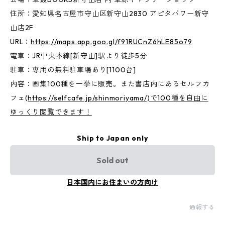
住所：愛知県名古屋市守山区新守山2830 アピタパワー新守
山店2F
URL：
https://maps.app.goo.gl/f91RUCnZ6hLE85o79
電車：JR中央本線[新守山]駅より徒歩5分
駐車：専用の無料駐車場あり[1100台]
内容：画集100種を一挙に販売。また書店内にあるセルフカ
フェ(
https://selfcafe.jp/shinmoriyama/)で100種を自由に
ゆっくり閲覧できます！
Ship to Japan only
Sold out
日本国内にお住まいの方向け
通報する