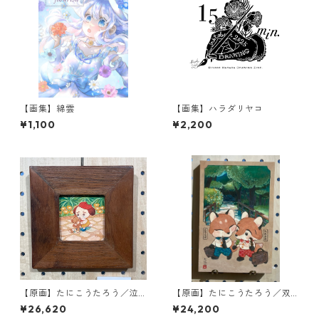
【画集】綿雲
【画集】ハラダリヤコ
¥1,100
¥2,200
【原画】たにこうたろう／泣
【原画】たにこうたろう／双
かないで
狐漫歩旅-お団子-
¥26,620
¥24,200