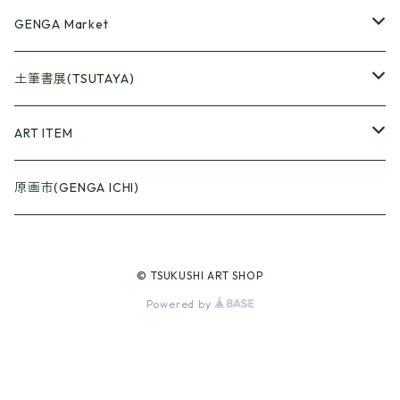
GENGA Market
●Artrooming Market
土筆書展(TSUTAYA)
【Artrooming Shop】
●原画廊+Artrooming Shop
画収集
ART ITEM
【10】
●ONEW Painters Market
●Book Cover
原画市(GENGA ICHI)
【11】
【BEST】
●Gister
© TSUKUSHI ART SHOP
【12】
【Exhibition 15】
【Selection】
●Calendar
Powered by
【13】
【Plant/Food】
【Animal+Spring】
●Art Curtain
【Girl+Red】
【Animal+Summer】