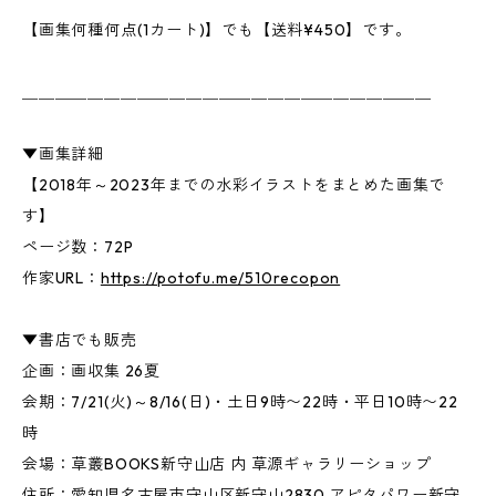
【画集何種何点(1カート)】でも【送料¥450】です。
＿＿＿＿＿＿＿＿＿＿＿＿＿＿＿＿＿＿＿＿＿＿＿＿＿
▼画集詳細
【2018年～2023年までの水彩イラストをまとめた画集で
す】
ページ数：72P
作家URL：
https://potofu.me/510recopon
▼書店でも販売
企画：画収集 26夏
会期：7/21(火)～8/16(日)・土日9時〜22時・平日10時〜22
時
会場：草叢BOOKS新守山店 内 草源ギャラリーショップ
住所：愛知県名古屋市守山区新守山2830 アピタパワー新守