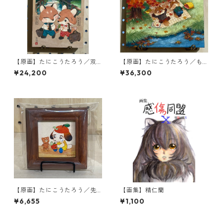
【原画】たにこうたろう／双
【原画】たにこうたろう／も
狐漫歩旅-お団子-
みじのしおり
¥24,200
¥36,300
【原画】たにこうたろう／先
【画集】精仁蘭
に食べちゃったの？
¥6,655
¥1,100