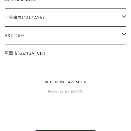
●Artrooming Market
土筆書展(TSUTAYA)
【Artrooming Shop】
●原画廊+Artrooming Shop
画収集
ART ITEM
【10】
●ONEW Painters Market
●Book Cover
原画市(GENGA ICHI)
【11】
【BEST】
●Gister
© TSUKUSHI ART SHOP
【12】
【Exhibition 15】
【Selection】
●Calendar
Powered by
【13】
【Plant/Food】
【Animal+Spring】
●Art Curtain
【Girl+Red】
【Animal+Summer】