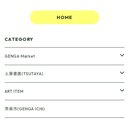
HOME
CATEGORY
GENGA Market
●Artrooming Market
土筆書展(TSUTAYA)
【Artrooming Shop】
●原画廊+Artrooming Shop
画収集
ART ITEM
【10】
●ONEW Painters Market
●Book Cover
原画市(GENGA ICHI)
【11】
【BEST】
●Gister