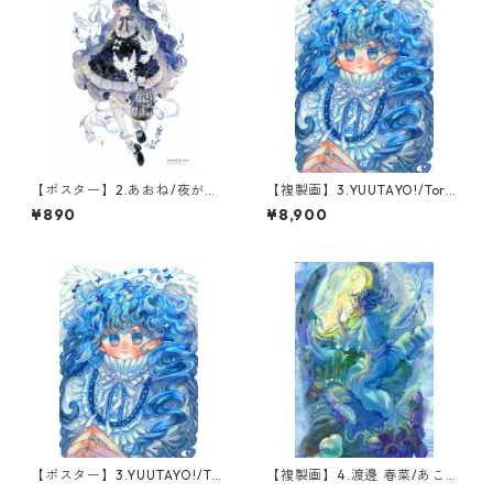
【ポスター】2.あおね/夜が明
【複製画】3.YUUTAYO!/Torn
けるまで
ado Blue(1点限定)
¥890
¥8,900
【ポスター】3.YUUTAYO!/Tor
【複製画】4.渡邊 春菜/あこが
nado Blue
れ(1点限定)