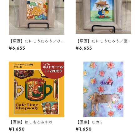
【原画】たにこうたろう／ひ
【原画】たにこうたろう／夏
とやすみ
の暑い日
¥6,655
¥6,655
【画集】はしもとあやね
【画集】ヒカリ
¥1,650
¥1,650