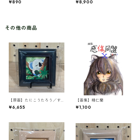
¥890
¥8,900
その他の商品
【原画】たにこうたろう／す
【画集】精仁蘭
やすやタイム
¥6,655
¥1,100