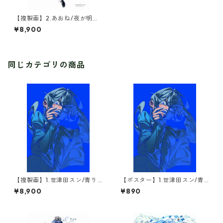
【複製画】2.あおね/夜が明け
るまで(1点限定)
¥8,900
同じカテゴリの商品
【複製画】1.世津田スン/青り(1
【ポスター】1.世津田スン/青
点限定)
り
¥8,900
¥890