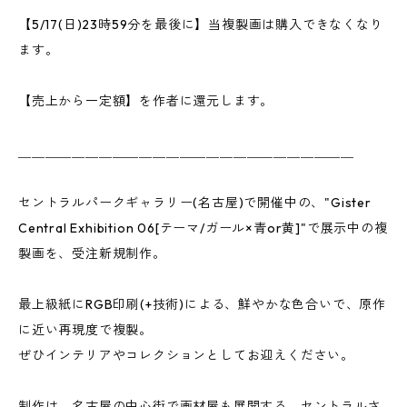
【5/17(日)23時59分を最後に】当複製画は購入できなくなり
ます。
【売上から一定額】を作者に還元します。
＿＿＿＿＿＿＿＿＿＿＿＿＿＿＿＿＿＿＿＿＿＿＿＿＿
セントラルパークギャラリー(名古屋)で開催中の、"Gister
Central Exhibition 06[テーマ/ガール×青or黄]"で展示中の複
製画を、受注新規制作。
最上級紙にRGB印刷(+技術)による、鮮やかな色合いで、原作
に近い再現度で複製。
ぜひインテリアやコレクションとしてお迎えください。
制作は、名古屋の中心街で画材屋も展開する、セントラルさ