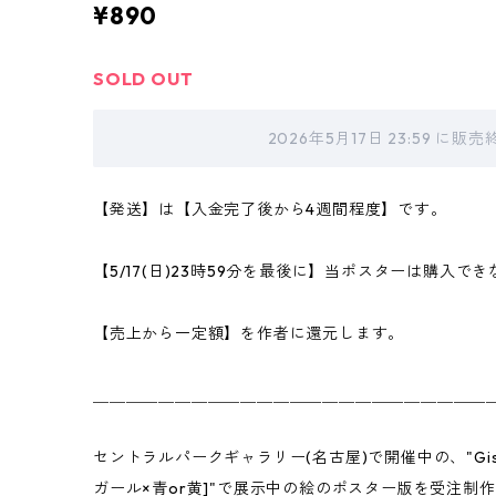
¥890
SOLD OUT
2026年5月17日 23:59 に
【発送】は【入金完了後から4週間程度】です。
【5/17(日)23時59分を最後に】当ポスターは購入で
【売上から一定額】を作者に還元します。
＿＿＿＿＿＿＿＿＿＿＿＿＿＿＿＿＿＿＿＿＿＿＿＿
セントラルパークギャラリー(名古屋)で開催中の、"Gister Cen
ガール×青or黄]"で展示中の絵のポスター版を受注制