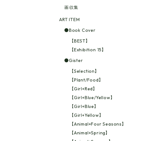
画収集
ART ITEM
●Book Cover
【BEST】
【Exhibition 15】
●Gister
【Selection】
【Plant/Food】
【Girl+Red】
【Girl+Blue/Yellow】
【Girl+Blue】
【Girl+Yellow】
【Animal+Four Seasons】
【Animal+Spring】