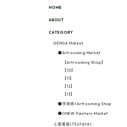
HOME
ABOUT
CATEGORY
GENGA Market
●Artrooming Market
【Artrooming Shop】
【10】
【11】
【12】
【13】
●原画廊+Artrooming Shop
●ONEW Painters Market
土筆書展(TSUTAYA)