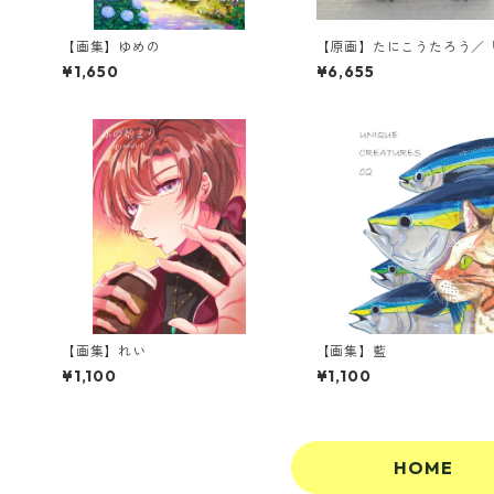
【画集】ゆめの
【原画】たにこうたろう／
な葉っぱ！』
¥1,650
¥6,655
【画集】れい
【画集】藍
¥1,100
¥1,100
HOME