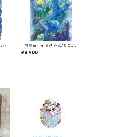
orna
【複製画】4.渡邊 春菜/あこがれ
(1点限定)
¥8,900