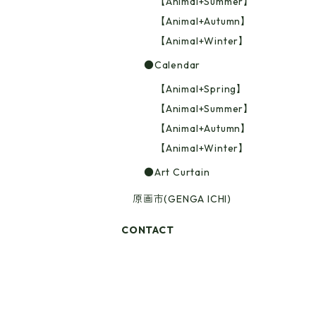
【Animal+Summer】
【Animal+Autumn】
【Animal+Winter】
●Calendar
【Animal+Spring】
【Animal+Summer】
【Animal+Autumn】
【Animal+Winter】
●Art Curtain
原画市(GENGA ICHI)
CONTACT