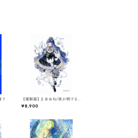
青り
【複製画】2.あおね/夜が明ける
まで(1点限定)
¥8,900