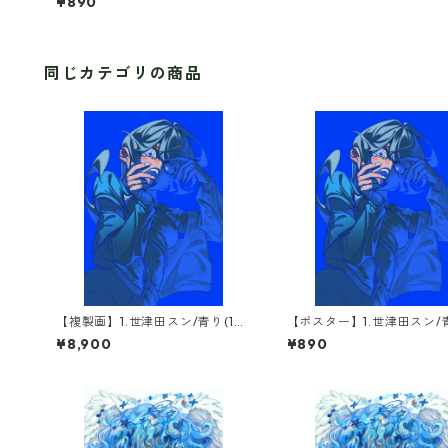
¥890
同じカテゴリの商品
【複製画】1.世津田スン/青り(1点
【ポスター】1.世津田スン/
限定)
¥8,900
¥890