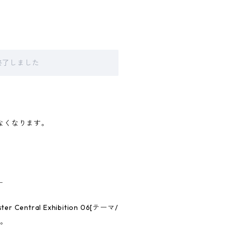
販売終了しました
きなくなります。
＿
tral Exhibition 06[テーマ/
作。