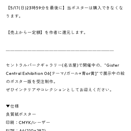
【5/17(日)23時59分を最後に】当ポスターは購入できなくな
ります。
【売上から一定額】を作者に還元します。
＿＿＿＿＿＿＿＿＿＿＿＿＿＿＿＿＿＿＿＿＿＿＿＿＿
セントラルパークギャラリー(名古屋)で開催中の、"Gister
Central Exhibition 06[テーマ/ガール×青or黄]"で展示中の絵
のポスター版を受注制作。
ぜひインテリアやコレクションとしてお迎えください。
▼仕様
良質紙ポスター
印刷：CMYK/レーザー
SIZE：A4(210×297)