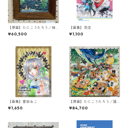
【原画】たにこうたろう／緑
【画集】羽流
の友達と世間話
¥60,500
¥1,100
【画集】菅田おこ
【原画】たにこうたろう／語
り出す物語
¥1,650
¥84,700