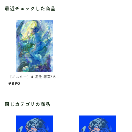
最近チェックした商品
【ポスター】4.渡邊 春菜/あこ
がれ
¥890
同じカテゴリの商品