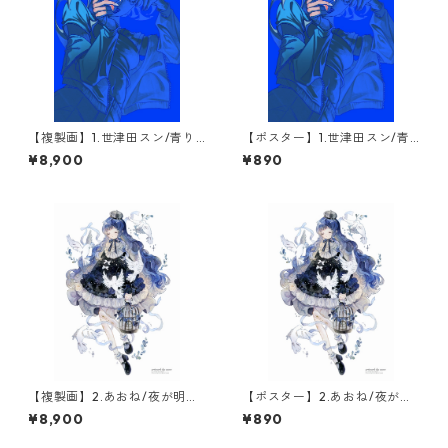
【複製画】1.世津田スン/青り(1
【ポスター】1.世津田スン/青
点限定)
り
¥8,900
¥890
【複製画】2.あおね/夜が明け
【ポスター】2.あおね/夜が明
るまで(1点限定)
けるまで
¥8,900
¥890