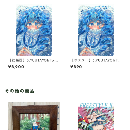
【複製画】3.YUUTAYO!/Torn
【ポスター】3.YUUTAYO!/Tor
ado Blue(1点限定)
nado Blue
¥8,900
¥890
その他の商品