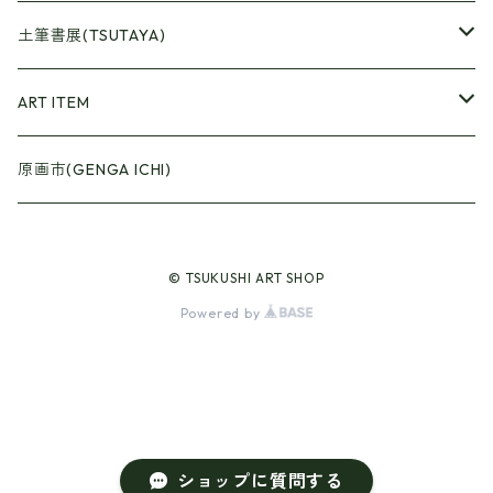
●Artrooming Market
土筆書展(TSUTAYA)
【Artrooming Shop】
●原画廊+Artrooming Shop
画収集
ART ITEM
【10】
●ONEW Painters Market
●Book Cover
原画市(GENGA ICHI)
【11】
【BEST】
●Gister
© TSUKUSHI ART SHOP
【12】
【Exhibition 15】
【Selection】
●Calendar
Powered by
【13】
【Plant/Food】
【Animal+Spring】
●Art Curtain
【Girl+Red】
【Animal+Summer】
ショップに質問する
【Girl+Blue/Yellow】
【Animal+Autumn】