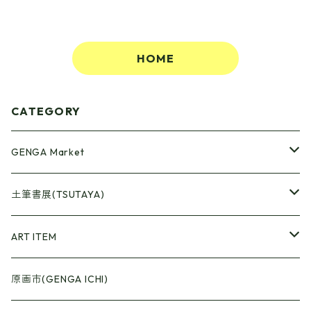
HOME
CATEGORY
GENGA Market
●Artrooming Market
土筆書展(TSUTAYA)
【Artrooming Shop】
●原画廊+Artrooming Shop
画収集
ART ITEM
【10】
●ONEW Painters Market
●Book Cover
原画市(GENGA ICHI)