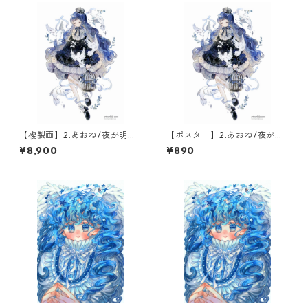
【複製画】2.あおね/夜が明け
【ポスター】2.あおね/夜が明
るまで(1点限定)
けるまで
¥8,900
¥890