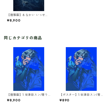
【複製画】6.なかい いっせい/
To the depths(1点限定)
¥8,900
同じカテゴリの商品
【複製画】1.世津田スン/青り(1
【ポスター】1.世津田スン/青
点限定)
り
¥8,900
¥890