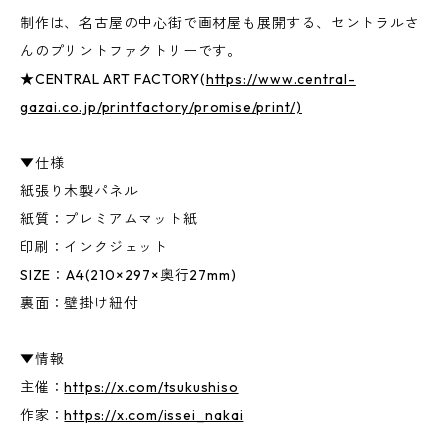
制作は、名古屋の中心街で画材屋も展開する、セントラルさ
んのプリントファクトリーです。
★CENTRAL ART FACTORY(
https://www.central-
gazai.co.jp/printfactory/promise/print/)
▼仕様
紙張り木製パネル
紙質：プレミアムマット紙
印刷：インクジェット
SIZE：A4(210×297×奥行27mm)
裏面：壁掛け紐付
▼情報
主催：
https://x.com/tsukushiso
作家：
https://x.com/issei_nakai