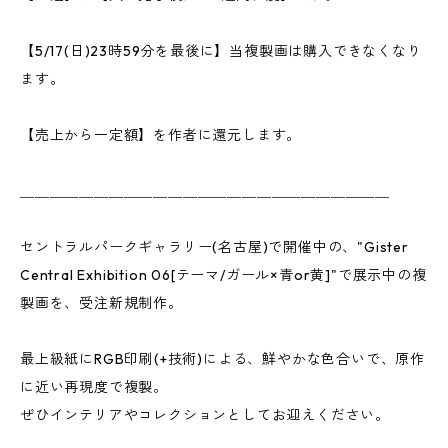
【5/17(日)23時59分を最後に】当複製画は購入できなくなり
ます。
【売上から一定額】を作者に還元します。
＿＿＿＿＿＿＿＿＿＿＿＿＿＿＿＿＿＿＿＿＿＿＿＿＿
セントラルパークギャラリー(名古屋)で開催中の、"Gister
Central Exhibition 06[テーマ/ガール×青or黄]"で展示中の複
製画を、受注新規制作。
最上級紙にRGB印刷(+技術)による、鮮やかな色合いで、原作
に近い再現度で複製。
ぜひインテリアやコレクションとしてお迎えください。