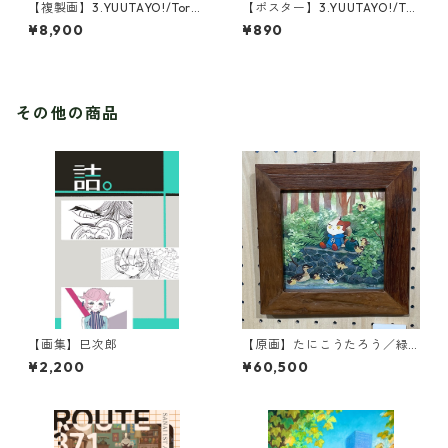
【複製画】3.YUUTAYO!/Torn
【ポスター】3.YUUTAYO!/Tor
ado Blue(1点限定)
nado Blue
¥8,900
¥890
その他の商品
【画集】巳次郎
【原画】たにこうたろう／緑
の友達と世間話
¥2,200
¥60,500