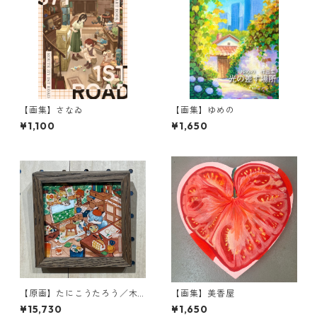
【画集】さなゐ
【画集】ゆめの
¥1,100
¥1,650
【原画】たにこうたろう／木
【画集】美香屋
の中のアトリエ
¥15,730
¥1,650