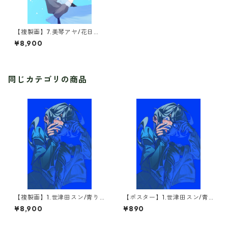
【複製画】7.美琴アヤ/花日和
(1点限定)
¥8,900
同じカテゴリの商品
【複製画】1.世津田スン/青り(1
【ポスター】1.世津田スン/青
点限定)
り
¥8,900
¥890