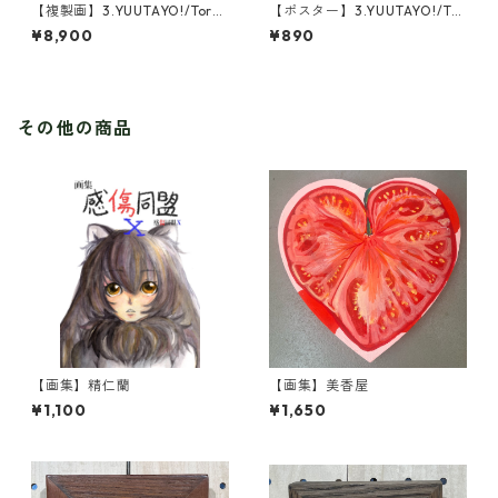
【複製画】3.YUUTAYO!/Torn
【ポスター】3.YUUTAYO!/Tor
ado Blue(1点限定)
nado Blue
¥8,900
¥890
その他の商品
【画集】精仁蘭
【画集】美香屋
¥1,100
¥1,650