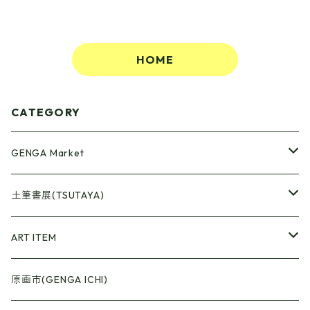
HOME
CATEGORY
GENGA Market
●Artrooming Market
土筆書展(TSUTAYA)
【Artrooming Shop】
●原画廊+Artrooming Shop
画収集
ART ITEM
【10】
●ONEW Painters Market
●Book Cover
原画市(GENGA ICHI)