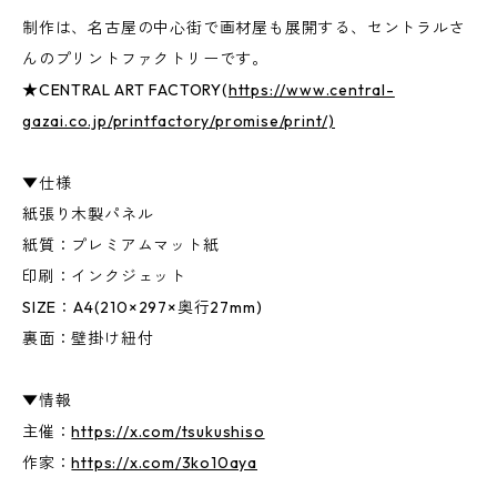
制作は、名古屋の中心街で画材屋も展開する、セントラルさ
んのプリントファクトリーです。
★CENTRAL ART FACTORY(
https://www.central-
gazai.co.jp/printfactory/promise/print/)
▼仕様
紙張り木製パネル
紙質：プレミアムマット紙
印刷：インクジェット
SIZE：A4(210×297×奥行27mm)
裏面：壁掛け紐付
▼情報
主催：
https://x.com/tsukushiso
作家：
https://x.com/3ko10aya