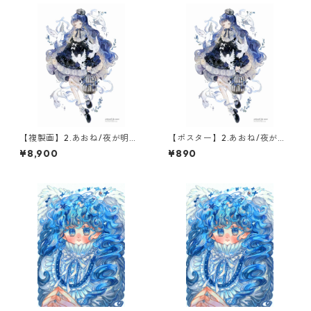
【複製画】2.あおね/夜が明け
【ポスター】2.あおね/夜が明
るまで(1点限定)
けるまで
¥8,900
¥890