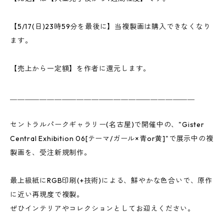
【5/17(日)23時59分を最後に】当複製画は購入できなくなり
ます。
【売上から一定額】を作者に還元します。
＿＿＿＿＿＿＿＿＿＿＿＿＿＿＿＿＿＿＿＿＿＿＿＿＿
セントラルパークギャラリー(名古屋)で開催中の、"Gister
Central Exhibition 06[テーマ/ガール×青or黄]"で展示中の複
製画を、受注新規制作。
最上級紙にRGB印刷(+技術)による、鮮やかな色合いで、原作
に近い再現度で複製。
ぜひインテリアやコレクションとしてお迎えください。