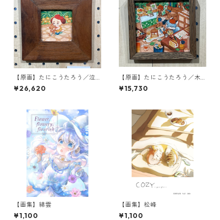
【原画】たにこうたろう／泣
【原画】たにこうたろう／木
かないで
の中のアトリエ
¥26,620
¥15,730
【画集】綿雲
【画集】松峰
¥1,100
¥1,100