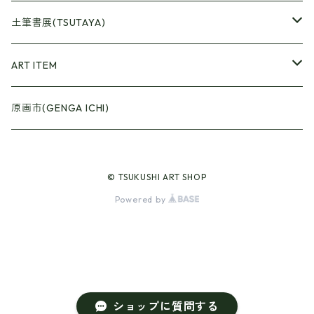
●Artrooming Market
土筆書展(TSUTAYA)
【Artrooming Shop】
●原画廊+Artrooming Shop
画収集
ART ITEM
【10】
●ONEW Painters Market
●Book Cover
原画市(GENGA ICHI)
【11】
【BEST】
●Gister
© TSUKUSHI ART SHOP
【12】
【Exhibition 15】
【Selection】
●Calendar
Powered by
【13】
【Plant/Food】
【Animal+Spring】
●Art Curtain
【Girl+Red】
【Animal+Summer】
ショップに質問する
【Girl+Blue/Yellow】
【Animal+Autumn】