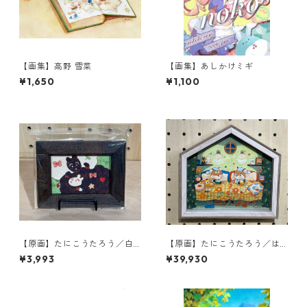
【画集】高野 雪菜
【画集】あしかけミギ
¥1,650
¥1,100
【原画】たにこうたろう／白
【原画】たにこうたろう／は
いのと黒いの
ちみつの魔法
¥3,993
¥39,930