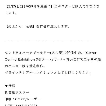
【5/17(日)23時59分を最後に】当ポスターは購入できなくな
ります。
【売上から一定額】を作者に還元します。
＿＿＿＿＿＿＿＿＿＿＿＿＿＿＿＿＿＿＿＿＿＿＿＿＿
セントラルパークギャラリー(名古屋)で開催中の、"Gister
Central Exhibition 06[テーマ/ガール×青or黄]"で展示中の絵
のポスター版を受注制作。
ぜひインテリアやコレクションとしてお迎えください。
▼仕様
良質紙ポスター
印刷：CMYK/レーザー
SIZE：A4(210×297)