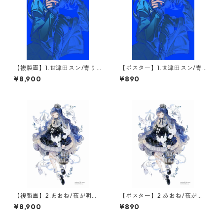
【複製画】1.世津田スン/青り(1
【ポスター】1.世津田スン/青
点限定)
り
¥8,900
¥890
【複製画】2.あおね/夜が明け
【ポスター】2.あおね/夜が明
るまで(1点限定)
けるまで
¥8,900
¥890