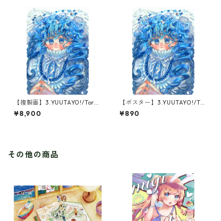
【複製画】3.YUUTAYO!/Torn
【ポスター】3.YUUTAYO!/Tor
ado Blue(1点限定)
nado Blue
¥8,900
¥890
その他の商品