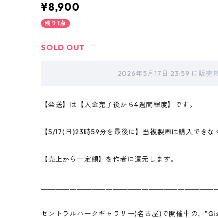
¥8,900
残り1点
SOLD OUT
2026年5月17日 23:59 に
【発送】は【入金完了後から4週間程度】です。
【5/17(日)23時59分を最後に】当複製画は購入でき
【売上から一定額】を作者に還元します。
＿＿＿＿＿＿＿＿＿＿＿＿＿＿＿＿＿＿＿＿＿＿＿＿
セントラルパークギャラリー(名古屋)で開催中の、"Gister Cen