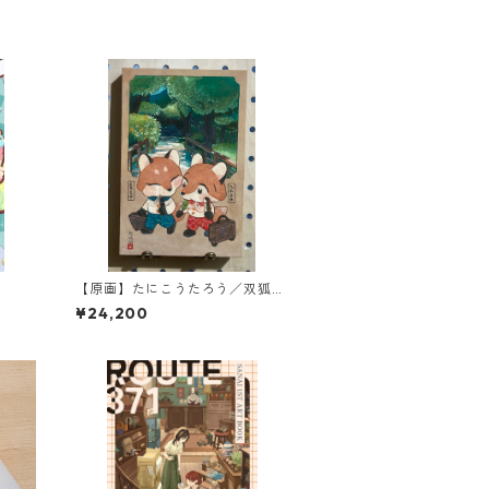
【原画】たにこうたろう／双狐漫
歩旅-お団子-
¥24,200