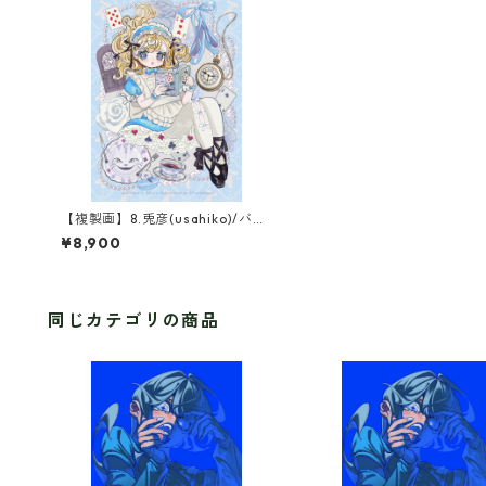
【複製画】8.兎彦(usahiko)/バレ
リーナ×不思議の国のアリス(1点
¥8,900
限定)
同じカテゴリの商品