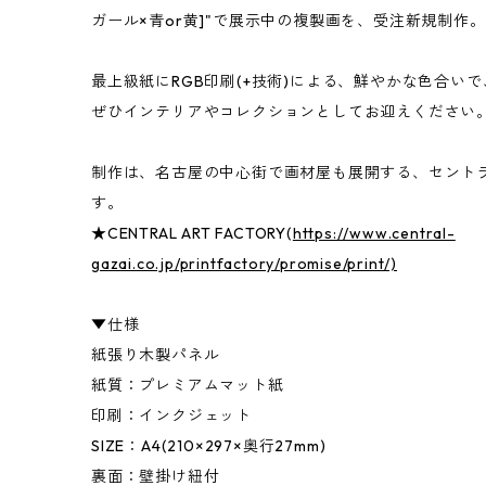
ガール×青or黄]"で展示中の複製画を、受注新規制作。
最上級紙にRGB印刷(+技術)による、鮮やかな色合い
ぜひインテリアやコレクションとしてお迎えください
制作は、名古屋の中心街で画材屋も展開する、セント
す。
★CENTRAL ART FACTORY(
https://www.central-
gazai.co.jp/printfactory/promise/print/)
▼仕様
紙張り木製パネル
紙質：プレミアムマット紙
印刷：インクジェット
SIZE：A4(210×297×奥行27mm)
裏面：壁掛け紐付