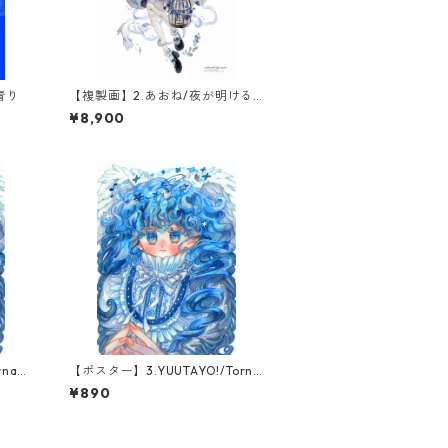
青り
【複製画】2.あおね/夜が明ける
まで(1点限定)
¥8,900
nado
【ポスター】3.YUUTAYO!/Torna
do Blue
¥890