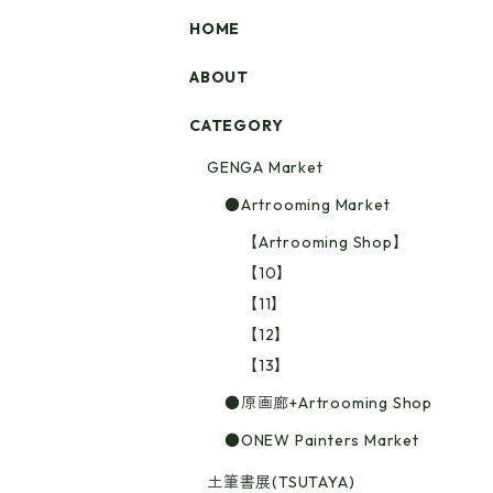
HOME
ABOUT
CATEGORY
GENGA Market
●Artrooming Market
【Artrooming Shop】
【10】
【11】
【12】
【13】
●原画廊+Artrooming Shop
●ONEW Painters Market
土筆書展(TSUTAYA)