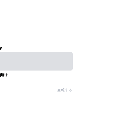
y
向け
通報する