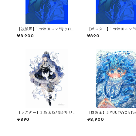
【複製画】1.世津田スン/青り(1点
【ポスター】1.世津田スン/
限定)
¥8,900
¥890
【ポスター】2.あおね/夜が明け
【複製画】3.YUUTAYO!/Tor
るまで
Blue(1点限定)
¥890
¥8,900