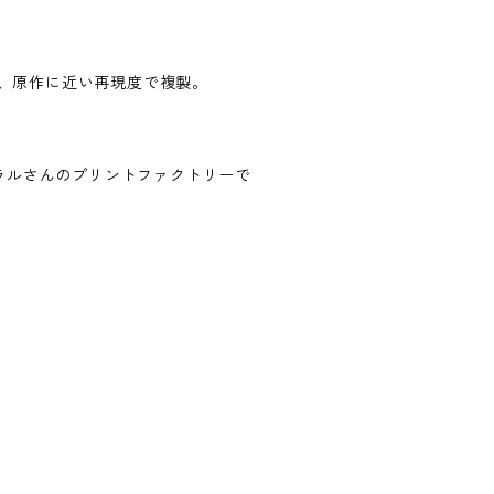
で、原作に近い再現度で複製。
。
ラルさんのプリントファクトリーで