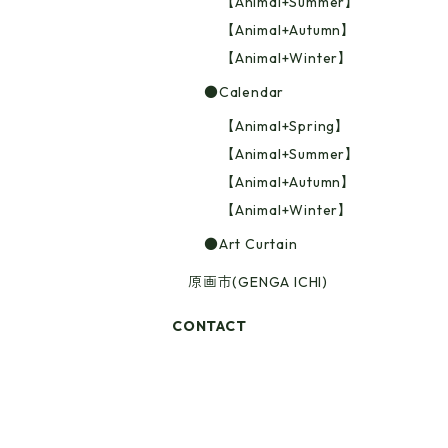
【Animal+Summer】
【Animal+Autumn】
【Animal+Winter】
●Calendar
【Animal+Spring】
【Animal+Summer】
【Animal+Autumn】
【Animal+Winter】
●Art Curtain
原画市(GENGA ICHI)
CONTACT