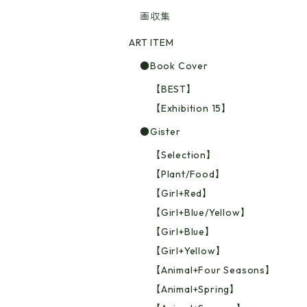
画収集
ART ITEM
●Book Cover
【BEST】
【Exhibition 15】
●Gister
【Selection】
【Plant/Food】
【Girl+Red】
【Girl+Blue/Yellow】
【Girl+Blue】
【Girl+Yellow】
【Animal+Four Seasons】
【Animal+Spring】