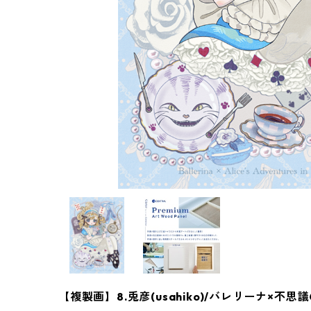
【複製画】8.兎彦(usahiko)/バレリーナ×不思