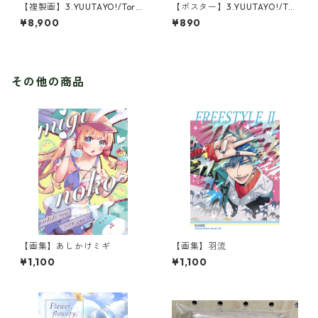
【複製画】3.YUUTAYO!/Torn
【ポスター】3.YUUTAYO!/Tor
ado Blue(1点限定)
nado Blue
¥8,900
¥890
その他の商品
【画集】あしかけミギ
【画集】羽流
¥1,100
¥1,100