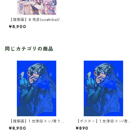
【複製画】8.兎彦(usahiko)/犬
張子ちゃん(1点限定)
¥8,900
同じカテゴリの商品
【複製画】1.世津田スン/青り(1
【ポスター】1.世津田スン/青
点限定)
り
¥8,900
¥890