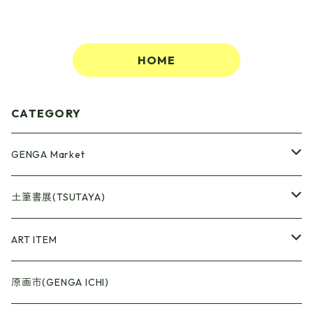
HOME
CATEGORY
GENGA Market
●Artrooming Market
土筆書展(TSUTAYA)
【Artrooming Shop】
●原画廊+Artrooming Shop
画収集
ART ITEM
【10】
●ONEW Painters Market
●Book Cover
原画市(GENGA ICHI)