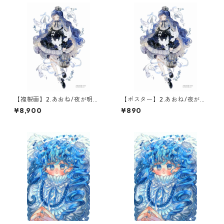
【複製画】2.あおね/夜が明け
【ポスター】2.あおね/夜が明
るまで(1点限定)
けるまで
¥8,900
¥890