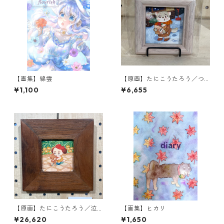
【画集】綿雲
【原画】たにこうたろう／つ
いついもぐもぐ
¥1,100
¥6,655
【原画】たにこうたろう／泣
【画集】ヒカリ
かないで
¥26,620
¥1,650