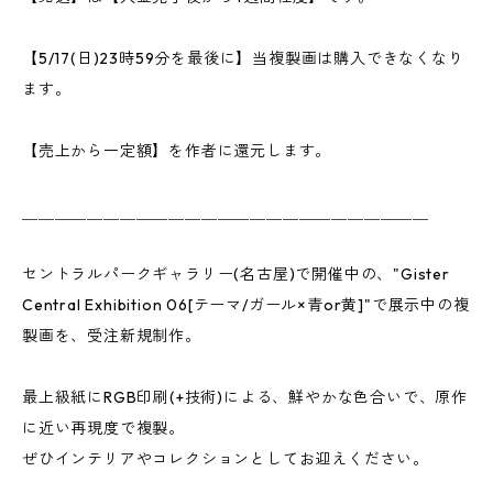
【5/17(日)23時59分を最後に】当複製画は購入できなくなり
ます。
【売上から一定額】を作者に還元します。
＿＿＿＿＿＿＿＿＿＿＿＿＿＿＿＿＿＿＿＿＿＿＿＿＿
セントラルパークギャラリー(名古屋)で開催中の、"Gister
Central Exhibition 06[テーマ/ガール×青or黄]"で展示中の複
製画を、受注新規制作。
最上級紙にRGB印刷(+技術)による、鮮やかな色合いで、原作
に近い再現度で複製。
ぜひインテリアやコレクションとしてお迎えください。