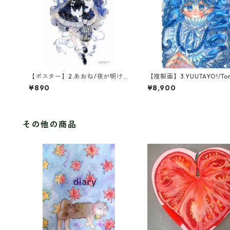
【ポスター】2.あおね/夜が明け
【複製画】3.YUUTAYO!/Tor
るまで
Blue(1点限定)
¥890
¥8,900
その他の商品