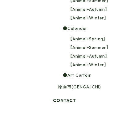
【Animal+Summer】
【Animal+Autumn】
【Animal+Winter】
●Calendar
【Animal+Spring】
【Animal+Summer】
【Animal+Autumn】
【Animal+Winter】
●Art Curtain
原画市(GENGA ICHI)
CONTACT