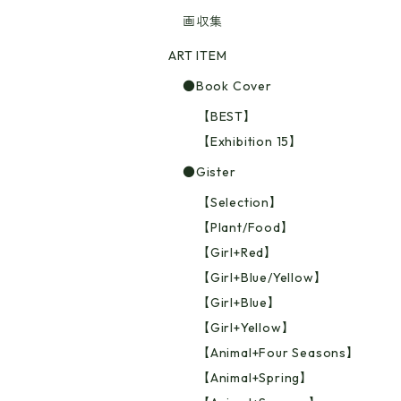
画収集
ART ITEM
●Book Cover
【BEST】
【Exhibition 15】
●Gister
【Selection】
【Plant/Food】
【Girl+Red】
【Girl+Blue/Yellow】
【Girl+Blue】
【Girl+Yellow】
【Animal+Four Seasons】
【Animal+Spring】