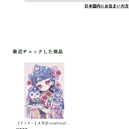
日本国内にお住まいの方
最近チェックした商品
【ポスター】8.兎彦(usahiko)/犬
張子ちゃん