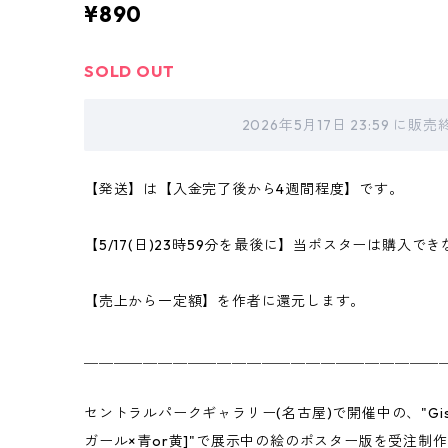
¥890
SOLD OUT
2026年5月17日 23:59 に
【発送】は【入金完了後から4週間程度】です。
【5/17(日)23時59分を最後に】当ポスターは購入で
【売上から一定額】を作者に還元します。
＿＿＿＿＿＿＿＿＿＿＿＿＿＿＿＿＿＿＿＿＿＿＿＿
セントラルパークギャラリー(名古屋)で開催中の、"Gister Cen
ガール×青or黄]"で展示中の絵のポスター版を受注制