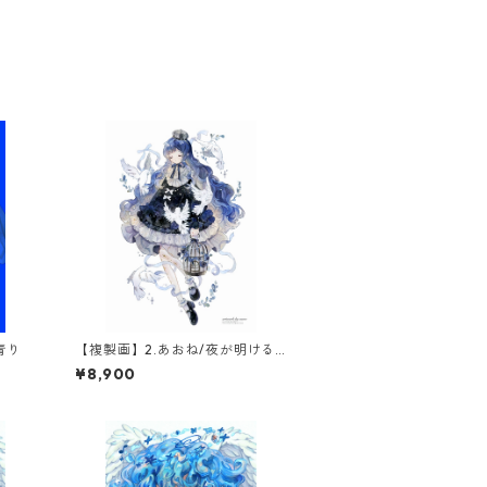
青り
【複製画】2.あおね/夜が明ける
まで(1点限定)
¥8,900