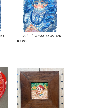
nado
【ポスター】3.YUUTAYO!/Torna
do Blue
¥890