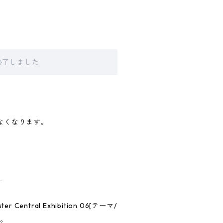
販売終了しました
きなくなります。
＿
tral Exhibition 06[テーマ/
作。