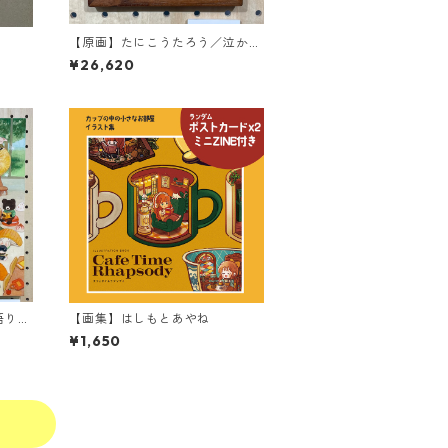
【原画】たにこうたろう／泣かな
いで
¥26,620
語り出
【画集】はしもとあやね
¥1,650