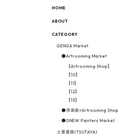
HOME
ABOUT
CATEGORY
GENGA Market
●Artrooming Market
【Artrooming Shop】
【10】
【11】
【12】
【13】
●原画廊+Artrooming Shop
●ONEW Painters Market
土筆書展(TSUTAYA)