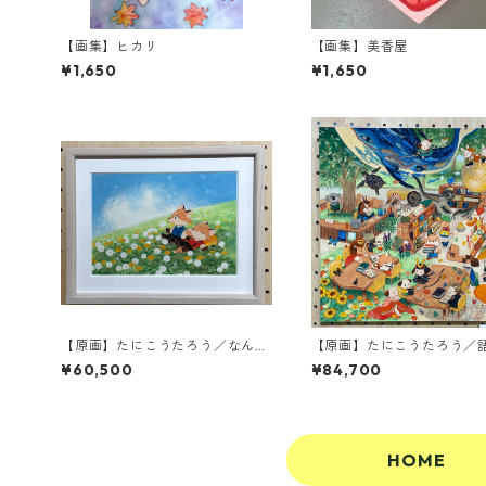
【画集】ヒカリ
【画集】美香屋
¥1,650
¥1,650
【原画】たにこうたろう／なんで
【原画】たにこうたろう／
もない日
す物語
¥60,500
¥84,700
HOME