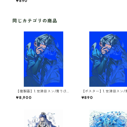
¥890
同じカテゴリの商品
【複製画】1.世津田スン/青り(1点
【ポスター】1.世津田スン/
限定)
¥8,900
¥890