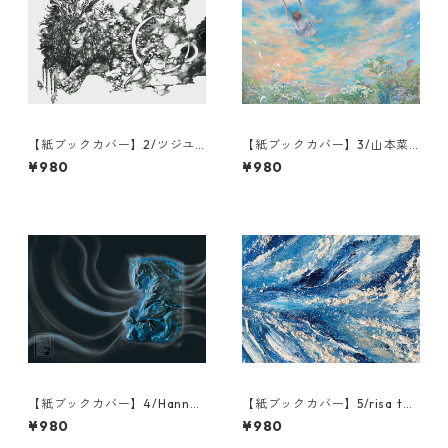
【紙ブックカバー】2/ツジユ
【紙ブックカバー】3/山本菜
ウコ/瞬きの夜
月/たかく遠く
¥980
¥980
【紙ブックカバー】4/Hanna
【紙ブックカバー】5/risa tak
Juno/Answering the Call/運
eda/marine life
¥980
¥980
命を造る