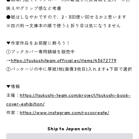
映えやグリップ感など考慮
●紙はしなやかですので、2・3回使い回せるかと思います
※四六判→文庫本の順で使うと折り目は気になりません
▼作家作品をお部屋に飾ろう！
①ブックカバー専用額縁を販売中
→
https://tsukushiteam.official.ec/items/43672779
②パッケージの中に厚紙1枚(画像3枚目)入れます↓下部で選択
▼情報
主催：
https://tsukushi-team.com/project/tsukushi-book-
cover-exhibition/
作家：
https://www.instagram.com/rococreate/
Ship to Japan only