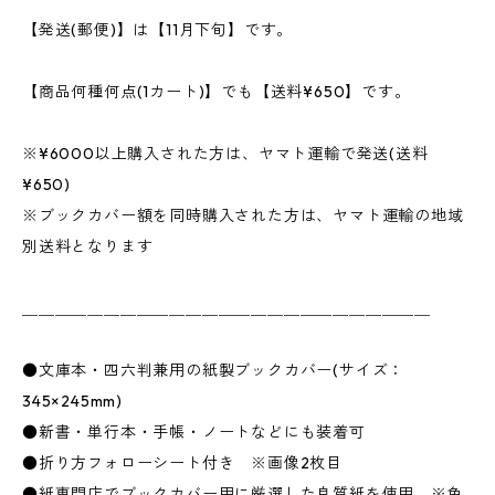
【発送(郵便)】は【11月下旬】です。
【商品何種何点(1カート)】でも【送料¥650】です。
※¥6000以上購入された方は、ヤマト運輸で発送(送料
¥650)
※ブックカバー額を同時購入された方は、ヤマト運輸の地域
別送料となります
＿＿＿＿＿＿＿＿＿＿＿＿＿＿＿＿＿＿＿＿＿＿＿＿＿
●文庫本・四六判兼用の紙製ブックカバー(サイズ：
345×245mm)
●新書・単行本・手帳・ノートなどにも装着可
●折り方フォローシート付き ※画像2枚目
●紙専門店でブックカバー用に厳選した良質紙を使用 ※色