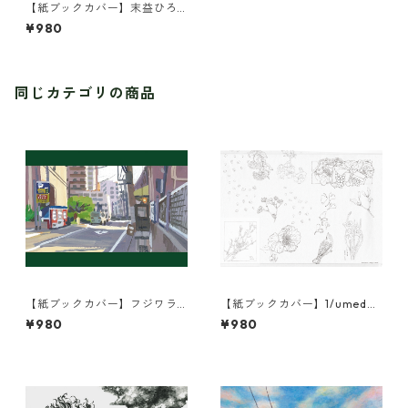
【紙ブックカバー】末益ひろ
こ/KUKKA
¥980
同じカテゴリの商品
【紙ブックカバー】フジワラ
【紙ブックカバー】1/umeda/
ヨシト/街の風景
更
¥980
¥980