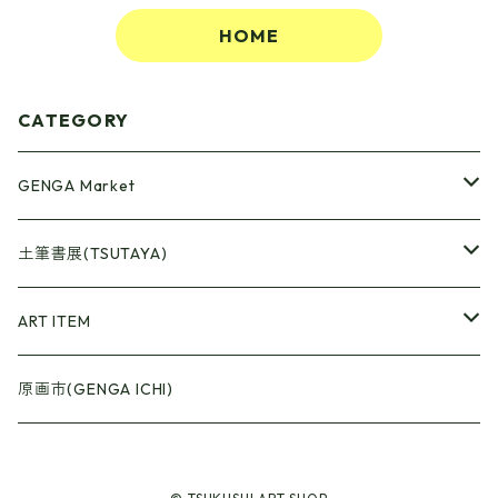
HOME
CATEGORY
GENGA Market
●Artrooming Market
土筆書展(TSUTAYA)
【Artrooming Shop】
●原画廊+Artrooming Shop
画収集
ART ITEM
【10】
●ONEW Painters Market
●Book Cover
原画市(GENGA ICHI)
【11】
【BEST】
●Gister