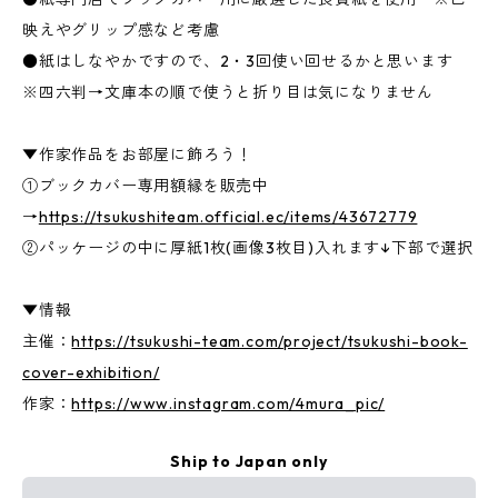
映えやグリップ感など考慮
●紙はしなやかですので、2・3回使い回せるかと思います
※四六判→文庫本の順で使うと折り目は気になりません
▼作家作品をお部屋に飾ろう！
①ブックカバー専用額縁を販売中
→
https://tsukushiteam.official.ec/items/43672779
②パッケージの中に厚紙1枚(画像3枚目)入れます↓下部で選択
▼情報
主催：
https://tsukushi-team.com/project/tsukushi-book-
cover-exhibition/
作家：
https://www.instagram.com/4mura_pic/
Ship to Japan only