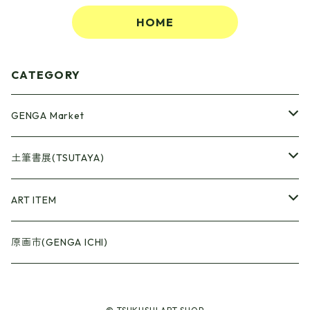
HOME
CATEGORY
GENGA Market
●Artrooming Market
土筆書展(TSUTAYA)
【Artrooming Shop】
●原画廊+Artrooming Shop
画収集
ART ITEM
【10】
●ONEW Painters Market
●Book Cover
原画市(GENGA ICHI)
【11】
【BEST】
●Gister