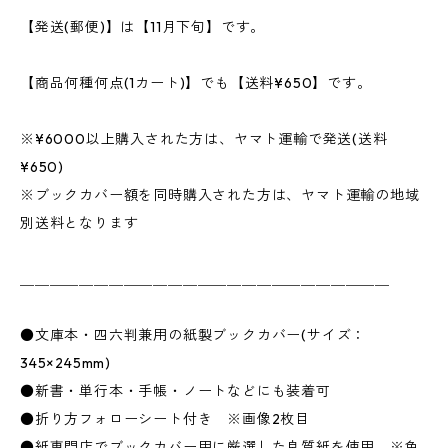
【発送(郵便)】は【11月下旬】です。
【商品何種何点(1カート)】でも【送料¥650】です。
※¥6000以上購入された方は、ヤマト運輸で発送(送料
¥650)
※ブックカバー額を同時購入された方は、ヤマト運輸の地域
別送料となります
＿＿＿＿＿＿＿＿＿＿＿＿＿＿＿＿＿＿＿＿＿＿＿＿＿
●文庫本・四六判兼用の紙製ブックカバー(サイズ：
345×245mm)
●新書・単行本・手帳・ノートなどにも装着可
●折り方フォローシート付き ※画像2枚目
●紙専門店でブックカバー用に厳選した良質紙を使用 ※色