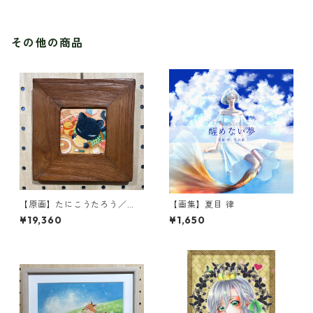
その他の商品
【原画】たにこうたろう／
【画集】夏目 律
『ふーふー』
¥19,360
¥1,650