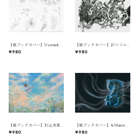
【紙ブックカバー】1/umeda/
【紙ブックカバー】2/ツジユ
更
ウコ/瞬きの夜
¥980
¥980
【紙ブックカバー】3/山本菜
【紙ブックカバー】4/Hanna
月/たかく遠く
Juno/Answering the Call/運
¥980
¥980
命を造る