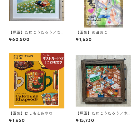
【原画】たにこうたろう／な
【画集】菅田おこ
んでもない日
¥60,500
¥1,650
【画集】はしもとあやね
【原画】たにこうたろう／木
の中のアトリエ
¥1,650
¥15,730