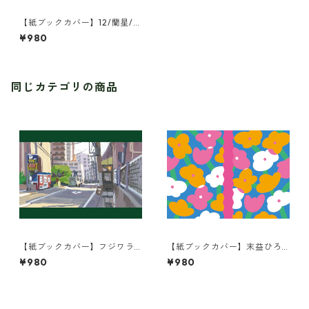
【紙ブックカバー】12/蘭星/R
ucKyGAMES/一緒に遊ぶの！
¥980
同じカテゴリの商品
【紙ブックカバー】フジワラ
【紙ブックカバー】末益ひろ
ヨシト/街の風景
こ/KUKKA
¥980
¥980