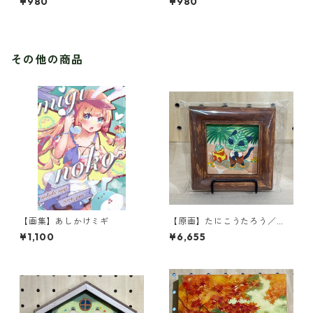
¥980
¥980
命を造る
その他の商品
【画集】あしかけミギ
【原画】たにこうたろう／
『大きな葉っぱ！』
¥1,100
¥6,655