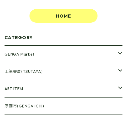
HOME
CATEGORY
GENGA Market
●Artrooming Market
土筆書展(TSUTAYA)
【Artrooming Shop】
●原画廊+Artrooming Shop
画収集
ART ITEM
【10】
●ONEW Painters Market
●Book Cover
原画市(GENGA ICHI)
【11】
【BEST】
●Gister