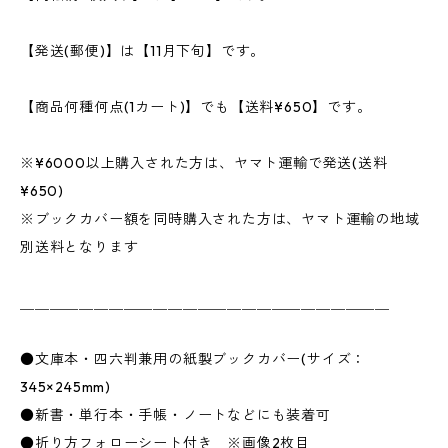
【発送(郵便)】は【11月下旬】です。
【商品何種何点(1カート)】でも【送料¥650】です。
※¥6000以上購入された方は、ヤマト運輸で発送(送料
¥650)
※ブックカバー額を同時購入された方は、ヤマト運輸の地域
別送料となります
＿＿＿＿＿＿＿＿＿＿＿＿＿＿＿＿＿＿＿＿＿＿＿＿＿
●文庫本・四六判兼用の紙製ブックカバー(サイズ：
345×245mm)
●新書・単行本・手帳・ノートなどにも装着可
●折り方フォローシート付き ※画像2枚目