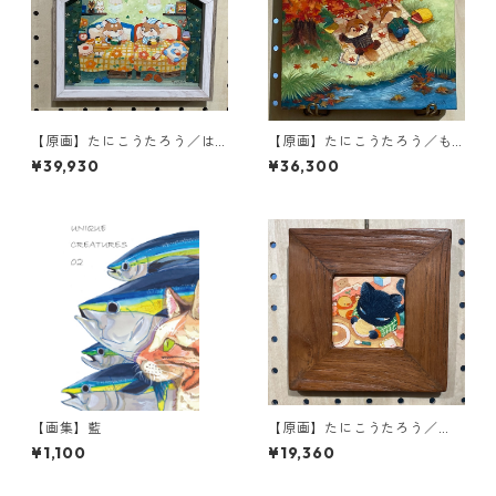
【原画】たにこうたろう／は
【原画】たにこうたろう／も
ちみつの魔法
みじのしおり
¥39,930
¥36,300
【画集】藍
【原画】たにこうたろう／
『ふーふー』
¥1,100
¥19,360