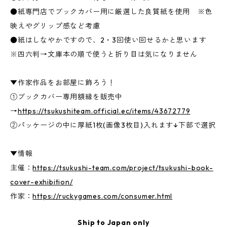
●紙専門店でブックカバー用に厳選した良質紙を使用 ※色
映えやグリップ感など考慮
●紙はしなやかですので、2・3回使い回せるかと思います
※四六判→文庫本の順で使うと折り目は気になりません
▼作家作品をお部屋に飾ろう！
①ブックカバー専用額縁を販売中
→
https://tsukushiteam.official.ec/items/43672779
②パッケージの中に厚紙1枚(画像3枚目)入れます↓下部で選択
▼情報
主催：
https://tsukushi-team.com/project/tsukushi-book-
cover-exhibition/
作家：
https://ruckygames.com/consumer.html
Ship to Japan only