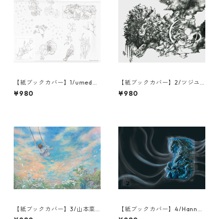
【紙ブックカバー】1/umeda/
【紙ブックカバー】2/ツジユ
更
ウコ/瞬きの夜
¥980
¥980
【紙ブックカバー】3/山本菜
【紙ブックカバー】4/Hanna
月/たかく遠く
Juno/Answering the Call/運