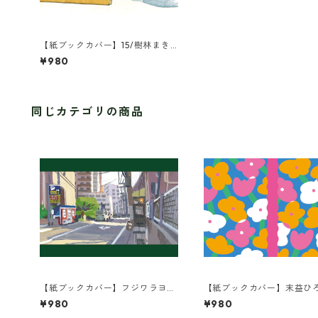
【紙ブックカバー】15/樹林まき
らむ/まったき動物園・小鬼
¥980
同じカテゴリの商品
【紙ブックカバー】フジワラヨシ
【紙ブックカバー】末益ひろ
ト/街の風景
UKKA
¥980
¥980