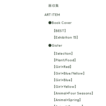
画収集
ART ITEM
●Book Cover
【BEST】
【Exhibition 15】
●Gister
【Selection】
【Plant/Food】
【Girl+Red】
【Girl+Blue/Yellow】
【Girl+Blue】
【Girl+Yellow】
【Animal+Four Seasons】
【Animal+Spring】