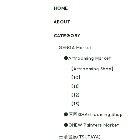
HOME
ABOUT
CATEGORY
GENGA Market
●Artrooming Market
【Artrooming Shop】
【10】
【11】
【12】
【13】
●原画廊+Artrooming Shop
●ONEW Painters Market
土筆書展(TSUTAYA)