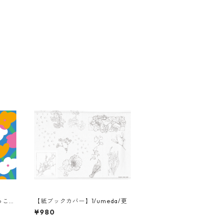
こ/K
【紙ブックカバー】1/umeda/更
¥980