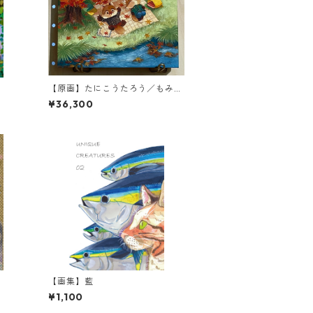
【原画】たにこうたろう／もみじ
のしおり
¥36,300
【画集】藍
¥1,100