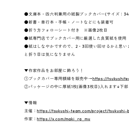
●文庫本・四六判兼用の紙製ブックカバー(サイズ：345×
●新書・単行本・手帳・ノートなどにも装着可
●折り方フォローシート付き ※画像2枚目
●紙専門店でブックカバー用に厳選した良質紙を使用
●紙はしなやかですので、2・3回使い回せるかと思い
と折り目は気になりません
▼作家作品をお部屋に飾ろう！
①ブックカバー専用額縁を販売中→
https://tsukushit
②パッケージの中に厚紙1枚(画像3枚目)入れます↓下
▼情報
主催：
https://tsukushi-team.com/project/tsukushi-
作家：
https://x.com/maki_ra_mu