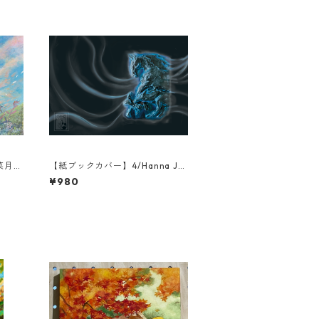
菜月/
【紙ブックカバー】4/Hanna Ju
no/Answering the Call/運命を
¥980
造る