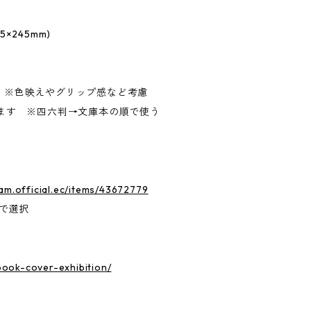
245mm)
 ※色映えやグリップ感など考慮
ます ※四六判→文庫本の順で使う
eam.official.ec/items/43672779
部で選択
book-cover-exhibition/