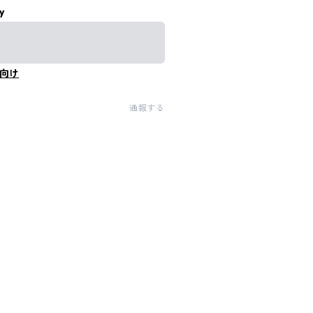
y
向け
通報する