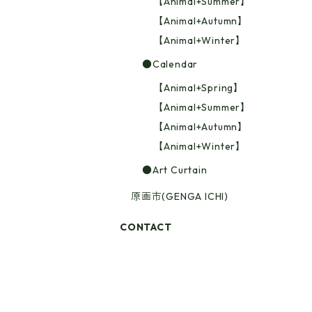
【Animal+Summer】
【Animal+Autumn】
【Animal+Winter】
●Calendar
【Animal+Spring】
【Animal+Summer】
【Animal+Autumn】
【Animal+Winter】
●Art Curtain
原画市(GENGA ICHI)
CONTACT