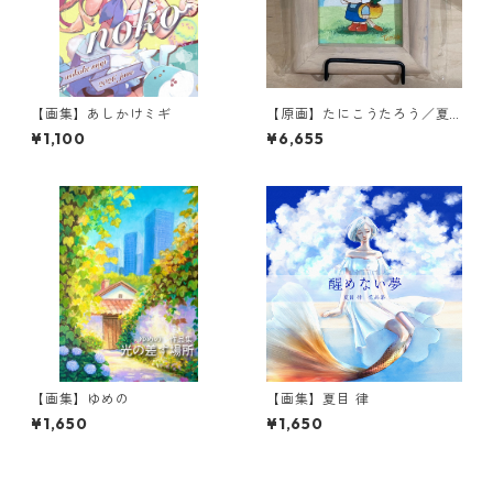
【画集】あしかけミギ
【原画】たにこうたろう／夏
の暑い日
¥1,100
¥6,655
【画集】ゆめの
【画集】夏目 律
¥1,650
¥1,650