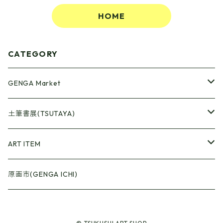
HOME
CATEGORY
GENGA Market
●Artrooming Market
土筆書展(TSUTAYA)
【Artrooming Shop】
●原画廊+Artrooming Shop
画収集
ART ITEM
【10】
●ONEW Painters Market
●Book Cover
原画市(GENGA ICHI)
【11】
【BEST】
●Gister