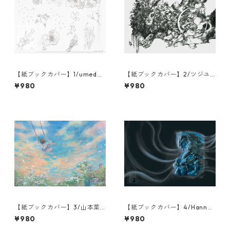
【紙ブックカバー】1/umeda/
【紙ブックカバー】2/ツジユ
更
ウコ/瞬きの夜
¥980
¥980
【紙ブックカバー】3/山本菜
【紙ブックカバー】4/Hanna
月/たかく遠く
Juno/Answering the Call/運
¥980
¥980
命を造る