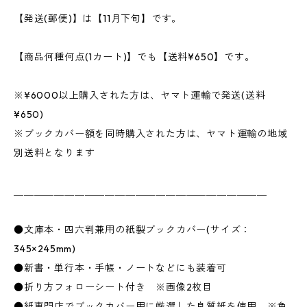
【発送(郵便)】は【11月下旬】です。
【商品何種何点(1カート)】でも【送料¥650】です。
※¥6000以上購入された方は、ヤマト運輸で発送(送料
¥650)
※ブックカバー額を同時購入された方は、ヤマト運輸の地域
別送料となります
＿＿＿＿＿＿＿＿＿＿＿＿＿＿＿＿＿＿＿＿＿＿＿＿＿
●文庫本・四六判兼用の紙製ブックカバー(サイズ：
345×245mm)
●新書・単行本・手帳・ノートなどにも装着可
●折り方フォローシート付き ※画像2枚目
●紙専門店でブックカバー用に厳選した良質紙を使用 ※色