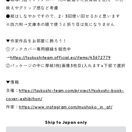
映えやグリップ感など考慮
●紙はしなやかですので、2・3回使い回せるかと思います
※四六判→文庫本の順で使うと折り目は気になりません
▼作家作品をお部屋に飾ろう！
①ブックカバー専用額縁を販売中
→
https://tsukushiteam.official.ec/items/43672779
②パッケージの中に厚紙1枚(画像3枚目)入れます↓下部で選択
▼情報
主催：
https://tsukushi-team.com/project/tsukushi-book-
cover-exhibition/
作家：
https://www.instagram.com/mushoko_in_at/
Ship to Japan only