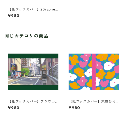
【紙ブックカバー】23/zoneri
i/ある街のある日常 秋色マル
¥980
クト
同じカテゴリの商品
【紙ブックカバー】フジワラ
【紙ブックカバー】末益ひろ
ヨシト/街の風景
こ/KUKKA
¥980
¥980