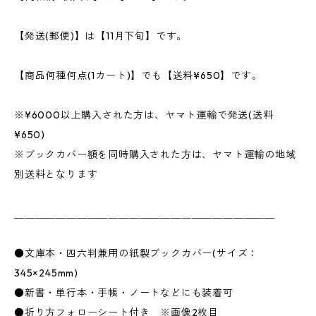
【発送(郵便)】は【11月下旬】です。
【商品何種何点(1カート)】でも【送料¥650】です。
※¥6000以上購入された方は、ヤマト運輸で発送(送料
¥650)
※ブックカバー額を同時購入された方は、ヤマト運輸の地域
別送料となります
＿＿＿＿＿＿＿＿＿＿＿＿＿＿＿＿＿＿＿＿＿＿＿＿＿
●文庫本・四六判兼用の紙製ブックカバー(サイズ：
345×245mm)
●新書・単行本・手帳・ノートなどにも装着可
●折り方フォローシート付き ※画像2枚目