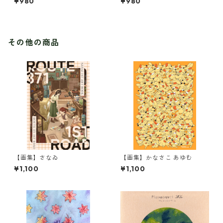
¥980
¥980
命を造る
その他の商品
【画集】さなゐ
【画集】かなさこ あゆむ
¥1,100
¥1,100