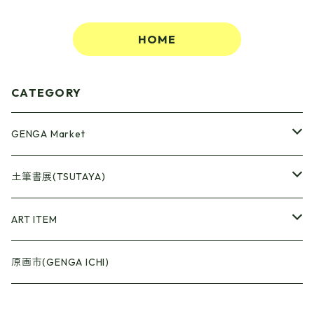
HOME
CATEGORY
GENGA Market
●Artrooming Market
土筆書展(TSUTAYA)
【Artrooming Shop】
●原画廊+Artrooming Shop
画収集
ART ITEM
【10】
●ONEW Painters Market
●Book Cover
原画市(GENGA ICHI)
【11】
【BEST】
●Gister