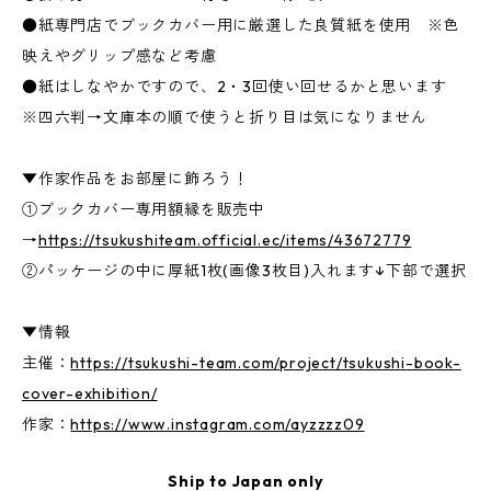
●紙専門店でブックカバー用に厳選した良質紙を使用 ※色
映えやグリップ感など考慮
●紙はしなやかですので、2・3回使い回せるかと思います
※四六判→文庫本の順で使うと折り目は気になりません
▼作家作品をお部屋に飾ろう！
①ブックカバー専用額縁を販売中
→
https://tsukushiteam.official.ec/items/43672779
②パッケージの中に厚紙1枚(画像3枚目)入れます↓下部で選択
▼情報
主催：
https://tsukushi-team.com/project/tsukushi-book-
cover-exhibition/
作家：
https://www.instagram.com/ayzzzz09
Ship to Japan only