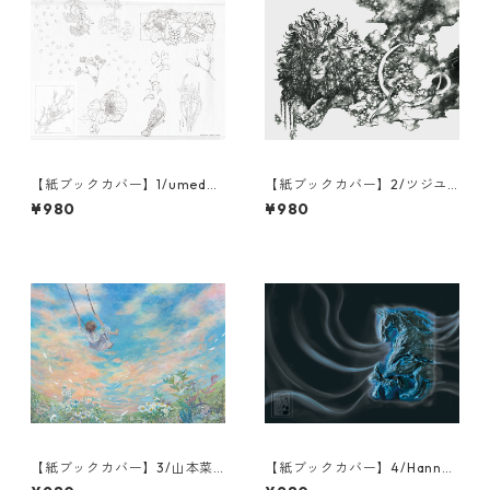
【紙ブックカバー】1/umeda/
【紙ブックカバー】2/ツジユ
更
ウコ/瞬きの夜
¥980
¥980
【紙ブックカバー】3/山本菜
【紙ブックカバー】4/Hanna
月/たかく遠く
Juno/Answering the Call/運