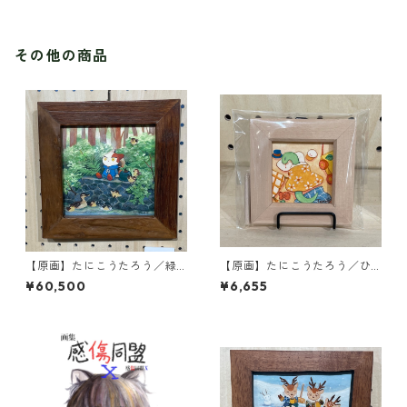
その他の商品
【原画】たにこうたろう／緑
【原画】たにこうたろう／ひ
の友達と世間話
とやすみ
¥60,500
¥6,655