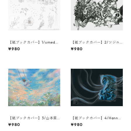
【紙ブックカバー】1/umeda/
【紙ブックカバー】2/ツジユ
更
ウコ/瞬きの夜
¥980
¥980
【紙ブックカバー】3/山本菜
【紙ブックカバー】4/Hanna
月/たかく遠く
Juno/Answering the Call/運
¥980
¥980
命を造る