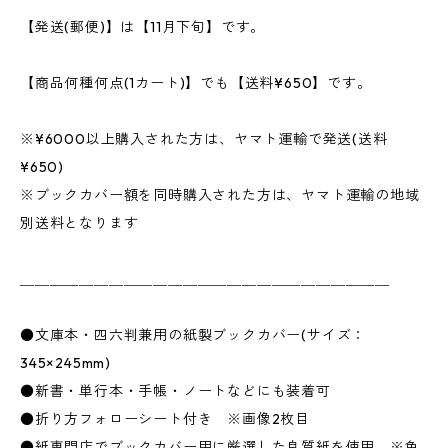
【発送(郵便)】は【11月下旬】です。
【商品何種何点(1カート)】でも【送料¥650】です。
※¥6000以上購入された方は、ヤマト運輸で発送(送料
¥650)
※ブックカバー額を同時購入された方は、ヤマト運輸の地域
別送料となります
＿＿＿＿＿＿＿＿＿＿＿＿＿＿＿＿＿＿＿＿＿＿＿＿＿
●文庫本・四六判兼用の紙製ブックカバー(サイズ：
345×245mm)
●新書・単行本・手帳・ノートなどにも装着可
●折り方フォローシート付き ※画像2枚目
●紙専門店でブックカバー用に厳選した良質紙を使用 ※色