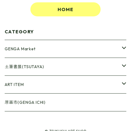
HOME
CATEGORY
GENGA Market
●Artrooming Market
土筆書展(TSUTAYA)
【Artrooming Shop】
●原画廊+Artrooming Shop
画収集
ART ITEM
【10】
●ONEW Painters Market
●Book Cover
原画市(GENGA ICHI)
【11】
【BEST】
●Gister