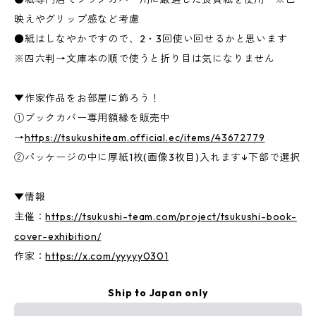
映えやグリップ感など考慮
●紙はしなやかですので、2・3回使い回せるかと思います
※四六判→文庫本の順で使うと折り目は気になりません
▼作家作品をお部屋に飾ろう！
①ブックカバー専用額縁を販売中
→
https://tsukushiteam.official.ec/items/43672779
②パッケージの中に厚紙1枚(画像3枚目)入れます↓下部で選択
▼情報
主催：
https://tsukushi-team.com/project/tsukushi-book-
cover-exhibition/
作家：
https://x.com/yyyyy0301
Ship to Japan only