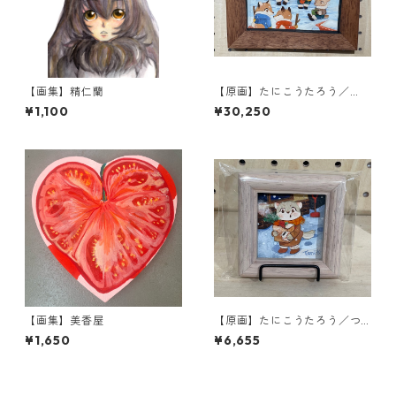
【画集】精仁蘭
【原画】たにこうたろう／
『今年も雪すごいね〜』
¥1,100
¥30,250
【画集】美香屋
【原画】たにこうたろう／つ
いついもぐもぐ
¥1,650
¥6,655